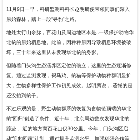
11月9日一早，科研监测科科长赵明腾便带领同事们深入
原始森林，踏上一段“寻豹”之路。
地处太行山余脉，百花山及周边地区本是..一级保护动物华
北豹的原始栖息地。此前，因种种原因导致栖息环境被破
坏，三十年来这里从未发现华北豹的身影。
但随着门头沟生态涵养区定位的确立，这里的生态逐渐修
复。通过监测发现，褐马鸡、豹猫等保护动物种群明显扩
大，生物多样性保护工作初见成效。赵明腾说，.遗憾的是
还没拍到豹子。
不过乐观的是，野生动物群系的恢复为食物链顶端的华北
豹“回归”创造了条件。近十年，北京周边数次发现华北豹
踪迹，.近的地方离百花山仅30公里。今年，门头沟区启
动“迎豹回家”计划，通过提升监测水平、加强科研合作等