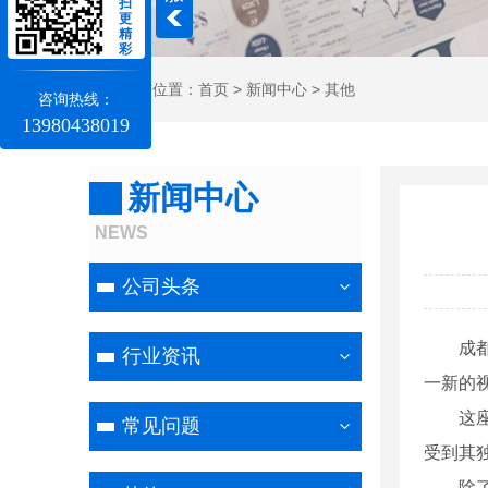
扫
更
精
彩
当前位置：
首页
>
新闻中心
>
其他
咨询热线：
13980438019
新闻中心
NEWS
公司头条
成
行业资讯
一新的
这
常见问题
受到其
除