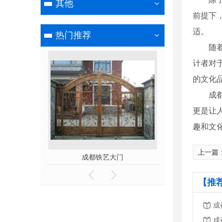
其他
前提下
适。
热门推荐
随
计者对
的文化
成
更是让
趣和文
上一篇
栏杆
成都铁艺大门
成都铁
【推
成
成