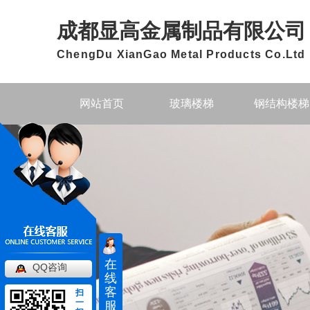
成都显高金属制品有限公司
ChengDu XianGao Metal Products Co.Ltd
网站首页
玻璃楼梯
钢结构楼梯
在
QQ咨询
线
客
扫
一
服